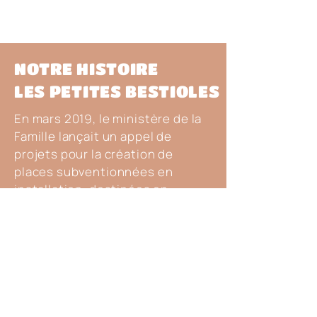
NOTRE HISTOIRE
LES PETITES BESTIOLES
​En mars 2019, le ministère de la
Famille lançait un appel de
projets pour la création de
places subventionnées en
installation, destinées en
priorité à des enfants d'âge
poupon, et pour répondre aux
besoins en service de garde des
parents étudiants. Le Centre de
la petite enfance La Fourmille a
déposé une demande qui fut
acceptée en février 2020.