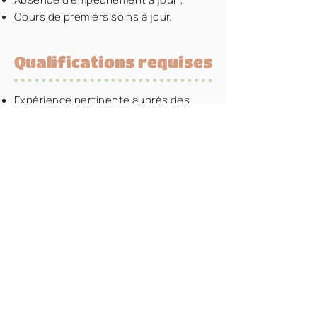
Cours de premiers soins à jour.
Qualifications requises
Expérience pertinente auprès des
enfants ;
Bonne communication ;
Sens des responsabilités et de
l’organisation ;
Esprit d’initiative et d’autonomie ;
Grande capacité d’adaptation ;
Aptitude à travailler en équipe ;
Dynamique, chaleureux(-euse) et
passionné(e) ;
Sensible et empathique.
Conditions