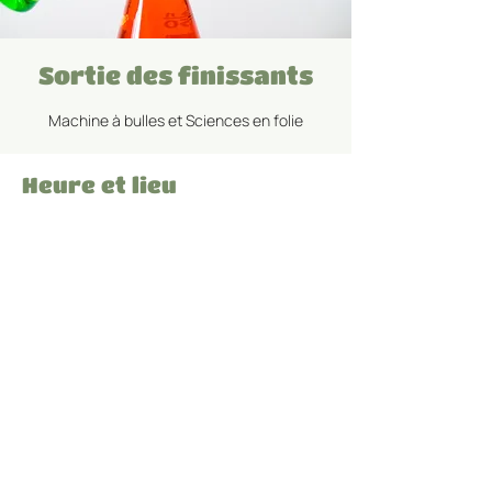
Sortie des finissants
Machine à bulles et Sciences en folie
Heure et lieu
18 juin 2025, 09 h 00 – 14 h 50
Saint-Simon-les-Mines, 3338 Rue
Principale, Saint-Simon-les-Mines, QC G0M
1K0, Canada
Partager cet événement
Propulsé par
iClic.com